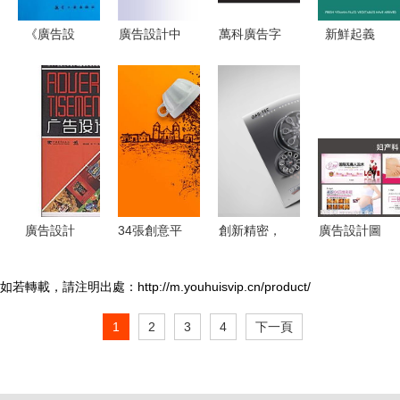
《廣告設
廣告設計中
萬科廣告字
新鮮起義
計》“十二
的文字藝術
體設計 當
2012年平
五”精品教
從PPT到視
傳統漢字遇
面廣告蔬果
材 承前啟
覺傳達的升
上字體轉換
篇，一場色
后的專業指
華
器的創新魅
彩與創意的
南
力
味覺革命
廣告設計
34張創意平
創新精密，
廣告設計圖
藝術與商業
面廣告設計
驅動未來
片 創意源
的交匯點
靈感 讓視
——
泉與高效下
如若轉載，請注明出處：http://m.youhuisvip.cn/product/
覺敘事穿透
DASTECH
載指南
1
2
3
4
下一頁
喧囂
丹陽工廠產
品全覽