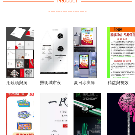
PRODUCT
----------------
用鏡頭與洞
照明城市夜
夏日冰爽鮮
精益與視效
察，定義品
景 銅仁廣
果飲品海報
并重 燃動
牌視覺新高
告設計與重
設計文案
5S管理看
度——專業
慶極銳光
——以西瓜
板的廣告設
廣告設計書
LED的亮化
與純天然為
計之道
刊面世
藝術
靈感