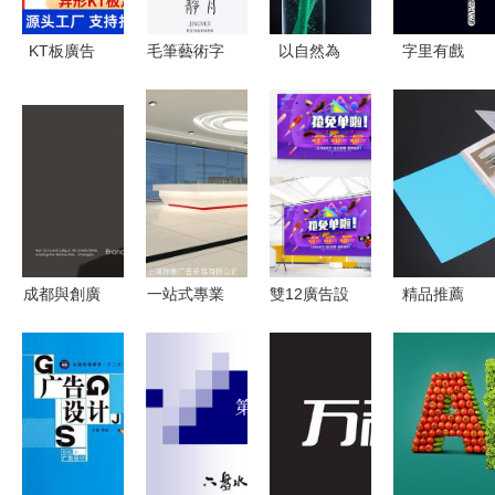
KT板廣告
毛筆藝術字
以自然為
字里有戲
設計核心要
庫大全
筆，鐫刻時
創意廣告字
點 從創意
4000種中
代之美 偉
體設計新境
到落地的完
英文字體下
星產品廣告
界
整指南
載指南，助
設計海報的
力廣告設計
魅力解析
創意升級
成都與創廣
一站式專業
雙12廣告設
精品推薦
告設計的粉
服務，賦能
計模板精選
北京雨諾廣
絲文化 從
展會價值
一站式下載
告設計公司
共創到共贏
從設計到布
指南與熊貓
——專業塑
置，讓您省
辦公平臺推
造品牌影響
心又省錢
薦
力